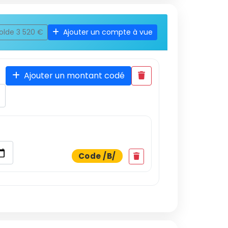
olde 3 520 €
Ajouter un compte à vue
Ajouter un montant codé
Code /B/