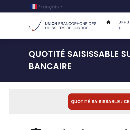
Français
▼
UFHJ
?
QUOTITÉ SAISISSABLE 
BANCAIRE
QUOTITÉ SAISISSABLE / C