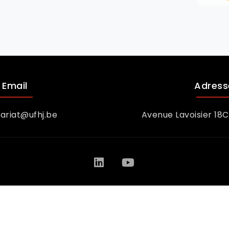
Email
Adress
ariat@ufhj.be
Avenue Lavoisier 18
 de Justice
Con