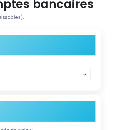
mptes bancaires
sissables).