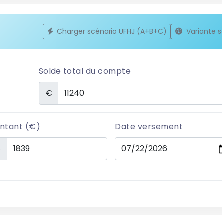
Charger scénario UFHJ (A+B+C)
Variante s
Solde total du compte
€
ntant (€)
Date versement
€