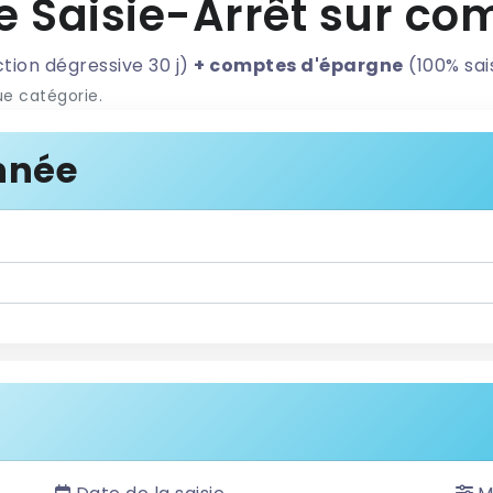
e Saisie-Arrêt sur co
ion dégressive 30 j)
+ comptes d'épargne
(100% sai
e catégorie.
année