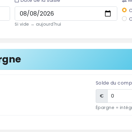
Date de la saisie
M
C
C
Si vide → aujourd'hui
rgne
Solde du comp
€
Épargne = intég