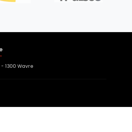
e
C - 1300 Wavre
fidentialié
-
CGV
-
Règles de déontologie