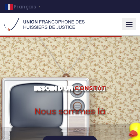
Français
▼
B
E
S
O
I
N
D
'
U
N
C
O
N
S
T
A
T
Nous sommes là